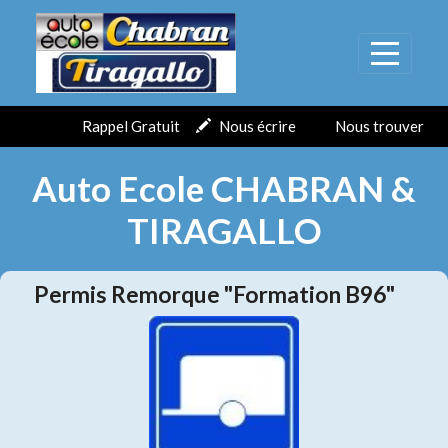
Panneau de gestion des cookies
Rappel Gratuit
Nous écrire
Nous trouver
Auto Ecole CHABRAN &
TIRAGALLO
Permis Remorque "Formation B96"