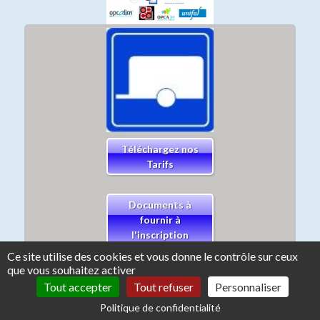
Téléchargez nos
Tarifs
Documents à
fournir à
l'inscription
Ce site utilise des cookies et vous donne le contrôle sur ceux
que vous souhaitez activer
©Copyright 2026 par Auto Ecole CHABRAN & TIRAGALLO
Mentions légales
Création :
Auto Ecole
info &
Orata
Tout accepter
Tout refuser
Personnaliser
Politique de confidentialité