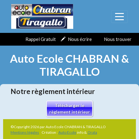
Panneau de gestion des cookies
Rappel Gratuit
Nous écrire
Nous trouver
Auto Ecole CHABRAN &
TIRAGALLO
Notre règlement intérieur
Télécharger le
règlement intérieur
©Copyright 2026 par Auto Ecole CHABRAN & TIRAGALLO
Mentions légales
Création :
Auto Ecole
info &
Orata