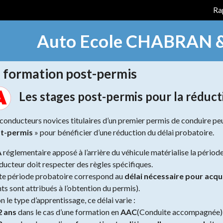
Ra
Auto Ecole CHABRAN 
 formation post-permis
Les stages post-permis pour la réduct
 conducteurs novices titulaires d’un premier permis de conduire p
t-permis
» pour bénéficier d’une réduction du délai probatoire.
A
réglementaire apposé à l’arrière du véhicule matérialise la pério
ducteur doit respecter des règles spécifiques.
te période probatoire correspond au
délai nécessaire pour acqué
ts sont attribués à l’obtention du permis).
n le type d’apprentissage, ce délai varie :
 ans
dans le cas d’une formation en
AAC
(Conduite accompagnée)