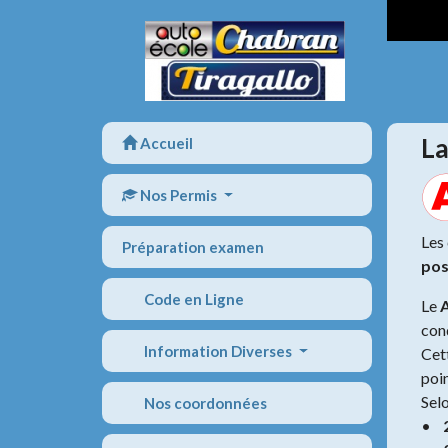
Panneau de gestion des cookies
La
Accueil
Nos Permis
Les
Préparation examen
pos
Code en Ligne
Le
con
Information Diverses
Cet
poin
Selo
Nos coordonnées
•
2