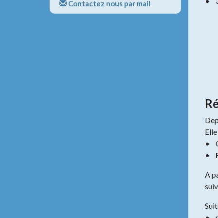
•
Contactez nous par mail
Ré
Depu
Ell
• O
•
A p
sui
Suit
• p