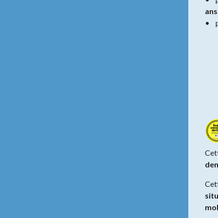
ans
• p
Cet
dem
Cet
sit
mob