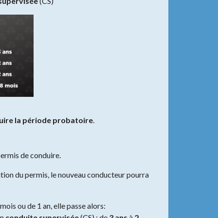
supervisée
(CS)
uire la période probatoire
.
permis de conduire.
ntion du permis, le nouveau conducteur pourra
mois ou de 1 an, elle passe alors:
en
conduite supervisée
(CS) : de
3 ans
à
2