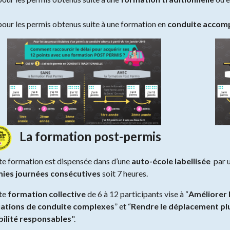
our les permis obtenus suite à une formation en
conduite accom
La formation post-permis
te formation est dispensée dans d’une
auto-école
labellisée
par 
ies journées consécutives
soit 7 heures.
te
formation collective
de 6 à 12 participants vise à “
Améliorer 
uations de conduite complexes
” et “
Rendre le déplacement plu
ilité responsables
".