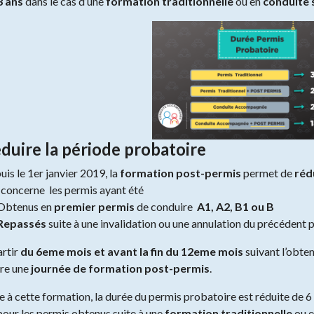
3 ans
dans le cas d’une
formation traditionnelle
ou en
conduite 
duire la période probatoire
is le 1er janvier 2019, la
formation post-permis
permet de
réd
e concerne les permis ayant été
btenus en
premier permis
de conduire
A1, A2, B1 ou B
Repassés
suite à une invalidation ou une annulation du précédent 
artir
du 6eme mois et avant la fin du 12eme mois
suivant l’obte
vre une
journée de formation post-permis
.
e à cette formation, la durée du permis probatoire est réduite de 6 
our les permis obtenus suite à une
formation traditionnelle
ou 